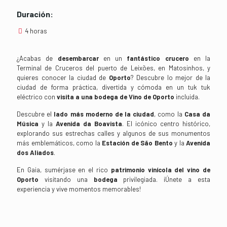
Duración:
4 horas
¿Acabas de
desembarcar
en un
fantástico crucero
en la
Terminal de Cruceros del puerto de Leixões, en Matosinhos, y
quieres conocer la ciudad de
Oporto
? Descubre lo mejor de la
ciudad de forma práctica, divertida y cómoda en un tuk tuk
eléctrico con
visita a una bodega de Vino de Oporto
incluida.
Descubre el
lado más moderno de la ciudad
, como la
Casa da
Música
y la
Avenida da Boavista
. El icónico centro histórico,
explorando sus estrechas calles y algunos de sus monumentos
más emblemáticos, como la
Estación de São Bento
y la
Avenida
dos Aliados
.
En Gaia, sumérjase en el rico
patrimonio vinícola del vino de
Oporto
visitando una
bodega
privilegiada. ¡Únete a esta
experiencia y vive momentos memorables!