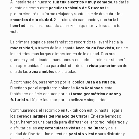
Al instalarte en nuestro
tuk tuk eléctrico
y
muy cómodo
, te darás
cuenta de cómo este
peculiar vehículo de 3 ruedas
te
proporcionará una forma relajada y sostenible de descubrir los
encantos de la ciudad
. Sin ruido, sin cansancio y con
total
libertad
para parar cuando aparezca algo maravilloso ante tu
vista.
La primera etapa de este fantástico recorrido te llevará hacia la
modernidad
, a través de la elegante
Avenida da Boavista
, una de
las arterias más largas e importantes de la ciudad. Con sus
grandes y sofisticadas mansiones y cuidados jardines. Esta será
una oportunidad única para disfrutar de una
vista panorámica
de
una de las
zonas nobles
de la ciudad.
A continuación, pasaremos por la icónica
Casa da Música
.
Diseñado por el arquitecto holandés
Rem Koolhaas
, este
fantástico edificio destaca por su
forma geométrica audaz y
futurista
. ¡Déjate fascinar por su belleza y singularidad!
Continuaremos el recorrido en tuk tuk con estilo, hasta llegar a
los serenos
jardines del Palacio de Cristal
. En este hermoso
lugar, haremos una parada para disfrutar del entorno, relajarnos y
disfrutar de las
espectaculares vistas
del
río Duero
y de la
ciudad de Oporto. ¡Una auténtica
postal viviente
para disfrutar y