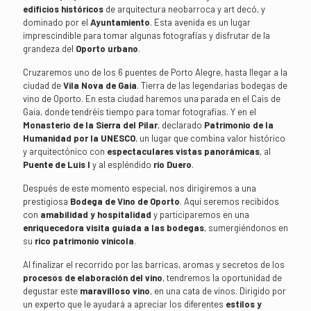
edificios históricos
de arquitectura neobarroca y art decó, y
dominado por el
Ayuntamiento
. Esta avenida es un lugar
imprescindible para tomar algunas fotografías y disfrutar de la
grandeza del
Oporto urbano
.
Cruzaremos uno de los 6 puentes de Porto Alegre, hasta llegar a la
ciudad de
Vila Nova de Gaia
. Tierra de las legendarias bodegas de
vino de Oporto. En esta ciudad haremos una parada en el Cais de
Gaia, donde tendréis tiempo para tomar fotografías. Y en el
Monasterio de la Sierra del Pilar
, declarado
Patrimonio de la
Humanidad por la UNESCO
, un lugar que combina valor histórico
y arquitectónico con
espectaculares vistas panorámicas
, al
Puente de Luis I
y al espléndido
río Duero
.
Después de este momento especial, nos dirigiremos a una
prestigiosa
Bodega de Vino de Oporto
. Aquí seremos recibidos
con
amabilidad y hospitalidad
y participaremos en una
enriquecedora visita guiada a las bodegas
, sumergiéndonos en
su
rico patrimonio vinícola
.
Al finalizar el recorrido por las barricas, aromas y secretos de los
procesos de elaboración del vino
, tendremos la oportunidad de
degustar este
maravilloso vino
, en una cata de vinos. Dirigido por
un experto que le ayudará a apreciar los diferentes
estilos y