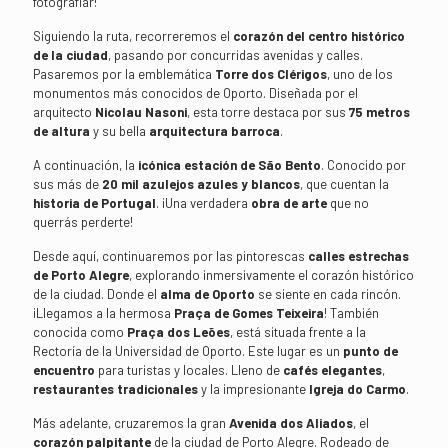
fotografiar!
Siguiendo la ruta, recorreremos el
corazón del centro histórico
de la ciudad
, pasando por concurridas avenidas y calles.
Pasaremos por la emblemática
Torre dos Clérigos
, uno de los
monumentos más conocidos de Oporto. Diseñada por el
arquitecto
Nicolau Nasoni
, esta torre destaca por sus
75 metros
de altura
y su bella
arquitectura barroca
.
A continuación, la
icónica estación de São Bento
. Conocido por
sus más de
20 mil azulejos azules y blancos
, que cuentan la
historia de Portugal
. ¡Una verdadera
obra de arte
que no
querrás perderte!
Desde aquí, continuaremos por las pintorescas
calles estrechas
de Porto Alegre
, explorando inmersivamente el corazón histórico
de la ciudad. Donde el
alma de Oporto
se siente en cada rincón.
¡Llegamos a la hermosa
Praça de Gomes Teixeira
! También
conocida como
Praça dos Leões
, está situada frente a la
Rectoría de la Universidad de Oporto. Este lugar es un
punto de
encuentro
para turistas y locales. Lleno de
cafés elegantes
,
restaurantes tradicionales
y la impresionante
Igreja do Carmo
.
Más adelante, cruzaremos la gran
Avenida dos Aliados
, el
corazón palpitante
de la ciudad de Porto Alegre. Rodeado de