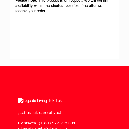
¡Let us tuk care of you!
Contacto:
(+351) 922 298 694
(Llamada a red móvil nacional)